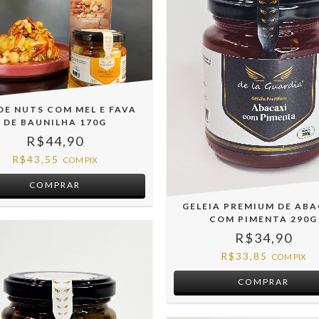
DE NUTS COM MEL E FAVA
DE BAUNILHA 170G
R$44,90
R$43,55
COM
PIX
GELEIA PREMIUM DE ABA
COM PIMENTA 290G
R$34,90
R$33,85
COM
PIX