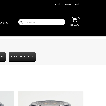
Cadastre-se
Login
0
ÇÕES
R$0,00
LA
MIX DE NUTS